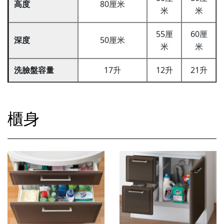
高度
80厘米
米
米
55厘
60厘
深度
50厘米
米
米
洗臉盤容量
17升
12升
21升
櫃身