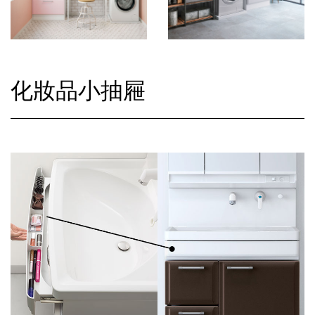
化妝品小抽屜