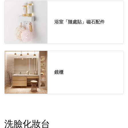
浴室「隨處貼」磁石配件
鏡櫃
洗臉化妝台