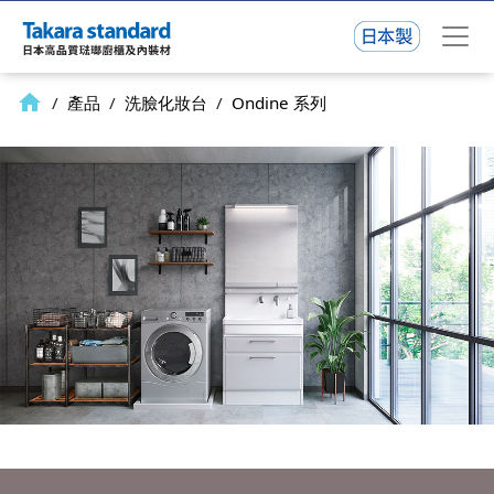
home
/
產品
/
洗臉化妝台
/
Ondine 系列