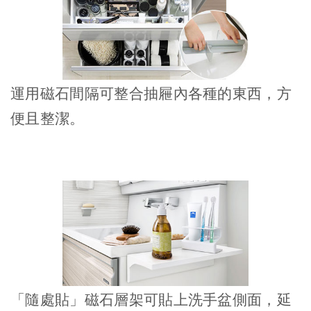
運用磁石間隔可整合抽屜內各種的東西，方
便且整潔。
「隨處貼」磁石層架可貼上洗手盆側面，延