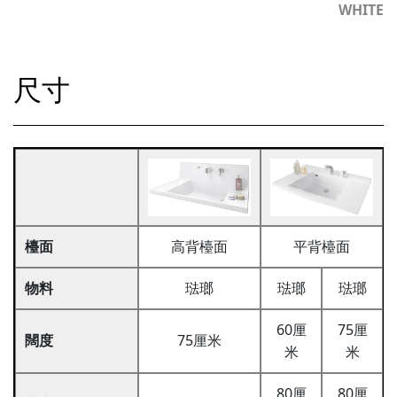
WHITE
尺寸
檯面
高背檯面
平背檯面
物料
琺瑯
琺瑯
琺瑯
60厘
75厘
闊度
75厘米
米
米
80厘
80厘