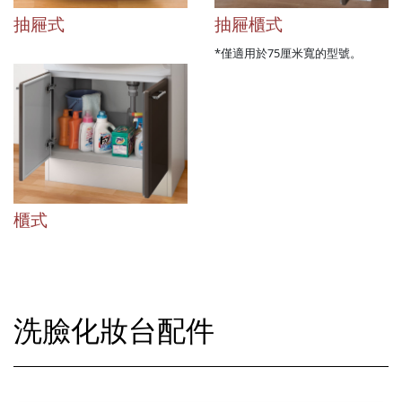
抽屜式
抽屜櫃式
*僅適用於75厘米寬的型號。
櫃式
洗臉化妝台配件