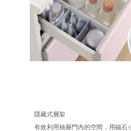
隱藏式層架
有效利用抽屜門內的空間，用磁石