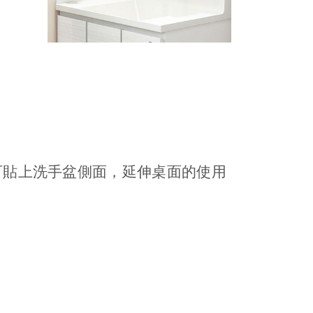
可貼上洗手盆側面，延伸桌面的使用