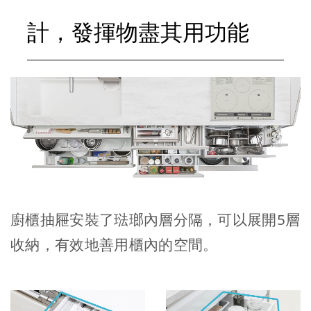
計，發揮物盡其用功能
廚櫃抽屜安裝了琺瑯內層分隔，可以展開5層
收納，有效地善用櫃內的空間。