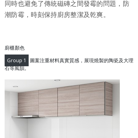
同時也避免了傳統磁磚之間發霉的問題，防
潮防霉，時刻保持廚房整潔及乾爽。
廚櫃顏色
Group 1
圖案注重材料真實質感，展現燒製的陶瓷及大理
石等風韻。