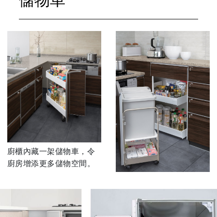
廚櫃內藏一架儲物車，令
廚房增添更多儲物空間。