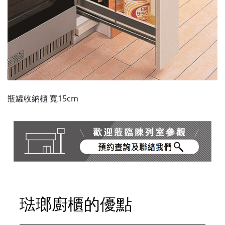
瓶罐收納櫃 寬15cm
琺瑯廚櫃的優點