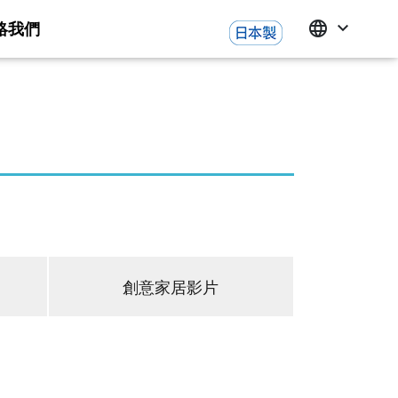
絡我們
language
keyboard_arrow_down
點子
妝台
LEENA 系列
amile 系列
ndine 系列
鏡櫃
all 日本琺瑯內裝材
創意家居影片
住宅
商戶
用Emawall日本琺瑯壁板實
現理想生活