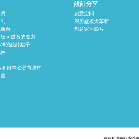
設計分享
廚房
創意空間
系列
廚房壁板大革新
化妝台
創意家居影片
板 x 磁石的魔力
wall的設計點子
配件
wall 日本琺瑯內裝材
浴室
信興集團網絡安全