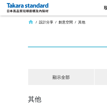
品牌
home
/
設計分享
/
創意空間
/
其他
琺瑯壁板 x 磁石
創意
何謂琺瑯？
系統廚房
創意
Lemure 系列
Treasia 系列
Edel 系列
廚櫃配件
顯示全部
抽屜系統
轉角櫃
升降層架 Eye Rack
其他
其他
整體浴室