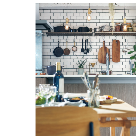
浴室淋浴間