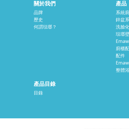
關於我們
產品
品牌
系統
歷史
鋅盆
何謂琺瑯？
洗臉
琺瑯壁
Ema
廚櫃
配件
Ema
整體
產品目錄
目錄