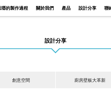
琺瑯的製作過程
關於我們
產品
設計分享
聯
歷史
的魔力
空間
Emawall的設計
廚房壁板大革新
設計分享
鋅盆系列
洗臉化
家居影片
E鋅盆
E
Z鋅盆
F
L鋅盆
O
配件
Emaw
創意空間
廚房壁板大革新
系統廚房
洗臉化妝台
Emawall 琺瑯內裝材
利